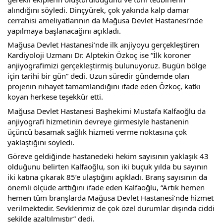
alındığını söyledi. Dinçyürek, çok yakında kalp damar 
cerrahisi ameliyatlarının da Mağusa Devlet Hastanesi’nde 
yapılmaya başlanacağını açıkladı.
Mağusa Devlet Hastanesi’nde ilk anjiyoyu gerçekleştiren 
Kardiyoloji Uzmanı Dr. Alptekin Özkoç ise “İlk koroner 
anjiyografimizi gerçekleştirmiş bulunuyoruz. Bugün bölge 
için tarihi bir gün” dedi. Uzun süredir gündemde olan 
projenin nihayet tamamlandığını ifade eden Özkoç, katkı 
koyan herkese teşekkür etti.
Mağusa Devlet Hastanesi Başhekimi Mustafa Kalfaoğlu da 
anjiyografi hizmetinin devreye girmesiyle hastanenin 
üçüncü basamak sağlık hizmeti verme noktasına çok 
yaklaştığını söyledi.
Göreve geldiğinde hastanedeki hekim sayısının yaklaşık 43 
olduğunu belirten Kalfaoğlu, son iki buçuk yılda bu sayının 
iki katına çıkarak 85’e ulaştığını açıkladı. Branş sayısının da 
önemli ölçüde arttığını ifade eden Kalfaoğlu, “Artık hemen 
hemen tüm branşlarda Mağusa Devlet Hastanesi’nde hizmet 
verilmektedir. Sevklerimiz de çok özel durumlar dışında ciddi 
şekilde azaltılmıştır” dedi.