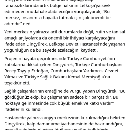
rahatsızlıklarında artık bölge halkının Lefkoşa’ya sevk 
edilmeden müdahale alabileceğini vurgulayarak, “Bu 
merkez, insanımızı hayatta tutmak için çok önemli bir 
adımdır” dedi.
Yeni merkezin yalnızca acil durumlarda değil, rutin ve tanısal 
amaçlı anjiyolarda da önemli bir ihtiyacı karşılayacağını 
ifade eden Dinçyürek, Lefkoşa Devlet Hastanesi’nde yaşanan 
yoğunluğun da bu sayede azalacağını kaydetti.
Projenin hayata geçirilmesinde Türkiye Cumhuriyeti’nin 
katkılarına dikkat çeken Dinçyürek, Türkiye Cumhurbaşkanı 
Recep Tayyip Erdoğan, Cumhurbaşkanı Yardımcısı Cevdet 
Yılmaz ve Türkiye Sağlık Bakanı Kemal Memişoğlu’na 
teşekkür etti.
Sağlık çalışanlarının emeğine de vurgu yapan Dinçyürek, “Bu 
gördüğünüz ekip, bu çalışmanın sadece bir parçasıdır. Bu 
noktaya gelinmesinde çok büyük emek ve katkı vardır” 
ifadelerini kullandı.
Hastanede yalnızca anjiyo merkezinin kurulmadığını belirten 
Dinçyürek, kalp damar ameliyathanesinin de hazırlandığını, 
gerekli ekiplerin oluşturulduğunu ve tüm tedbirlerin 