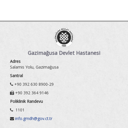
Gazimağusa Devlet Hastanesi
Adres
Salamis Yolu, Gazimağusa
Santral
+90 392 630 8900-29
+90 392 364 9146
Poliklinik Randevu
1101
info.gmdh@gov.ct.tr