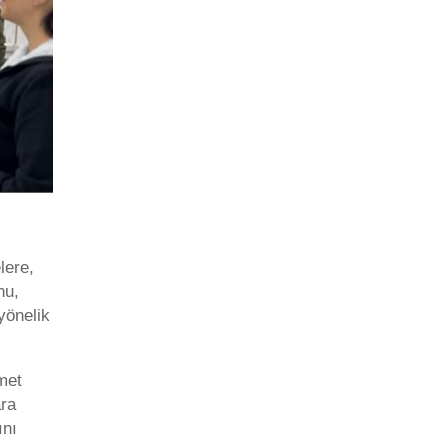
lere,
nu,
yönelik
met
ara
ını