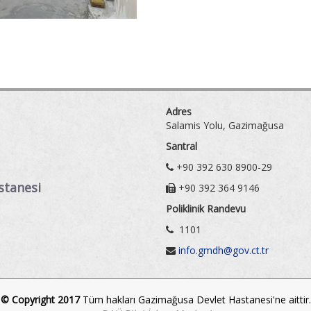
Adres
Salamis Yolu, Gazimağusa
Santral
+90 392 630 8900-29
stanesi
+90 392 364 9146
Poliklinik Randevu
1101
info.gmdh@gov.ct.tr
© Copyright 2017
Tüm hakları Gazimağusa Devlet Hastanesi'ne aittir.