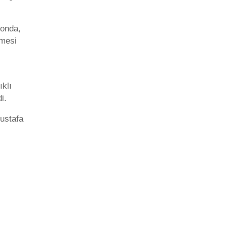
yonda,
lmesi
ıklı
i.
ustafa