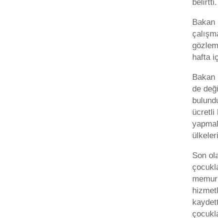
belirtti.
Bakan 
çalışma
gözleml
hafta i
Bakan 
de deği
bulund
ücretli
yapmala
ülkeler
Son ola
çocukla
memuru 
hizmetl
kaydett
çocukla