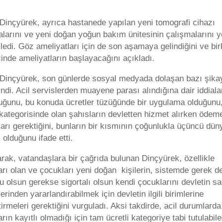
Dinçyürek, ayrıca hastanede yapılan yeni tomografi cihazı
larını ve yeni doğan yoğun bakım ünitesinin çalışmalarını y
edi. Göz ameliyatları için de son aşamaya gelindiğini ve bi
çinde ameliyatların başlayacağını açıkladı.
Dinçyürek, son günlerde sosyal medyada dolaşan bazı şikay
ndi. Acil servislerden muayene parası alındığına dair iddiala
uğunu, bu konuda ücretler tüzüğünde bir uygulama olduğunu
 kategorisinde olan şahısların devletten hizmet alırken ödem
rı gerektiğini, bunların bir kısmının çoğunlukla üçüncü dün
i olduğunu ifade etti.
rak, vatandaşlara bir çağrıda bulunan Dinçyürek, özellikle
rı olan ve çocukları yeni doğan kişilerin, sistemde gerek de
olsun gerekse sigortalı olsun kendi çocuklarını devletin sa
erinden yararlandırabilmek için devletin ilgili birimlerine
irmeleri gerektiğini vurguladı. Aksi takdirde, acil durumlarda
rın kayıtlı olmadığı için tam ücretli kategoriye tabi tutulabil