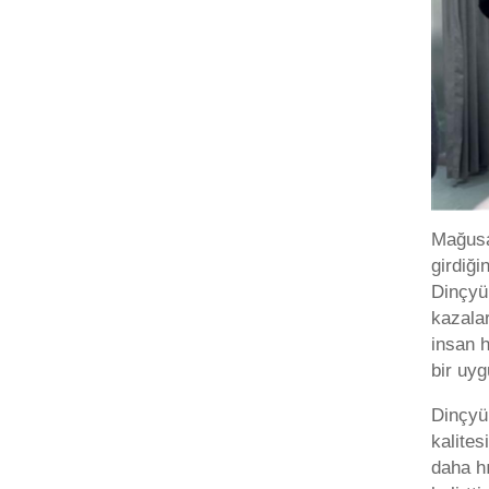
Mağusa
girdiği
Dinçyür
kazala
insan 
bir uy
Dinçyür
kalites
daha hı