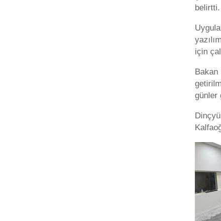
belirtti
Uygula
yazılım
için ça
Bakan D
getiril
günler 
Dinçyü
Kalfaoğ