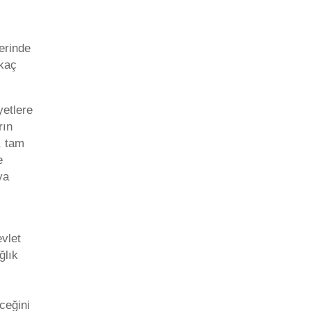
erinde
rkaç
etlere
rın
, tam
e
ya
vlet
ğlık
eceğini